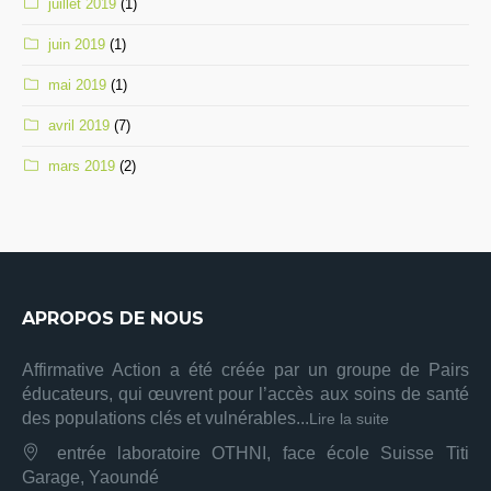
juillet 2019
(1)
juin 2019
(1)
mai 2019
(1)
avril 2019
(7)
mars 2019
(2)
APROPOS DE NOUS
Affirmative Action a été créée par un groupe de Pairs
éducateurs, qui œuvrent pour l’accès aux soins de santé
des populations clés et vulnérables...
Lire la suite
entrée laboratoire OTHNI, face école Suisse Titi
Garage, Yaoundé