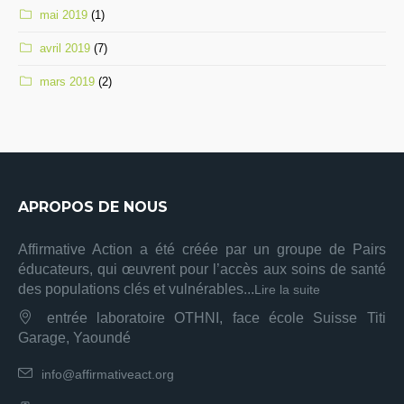
mai 2019
(1)
avril 2019
(7)
mars 2019
(2)
APROPOS DE NOUS
Affirmative Action a été créée par un groupe de Pairs
éducateurs, qui œuvrent pour l’accès aux soins de santé
des populations clés et vulnérables...
Lire la suite
entrée laboratoire OTHNI, face école Suisse Titi
Garage, Yaoundé
info@affirmativeact.org