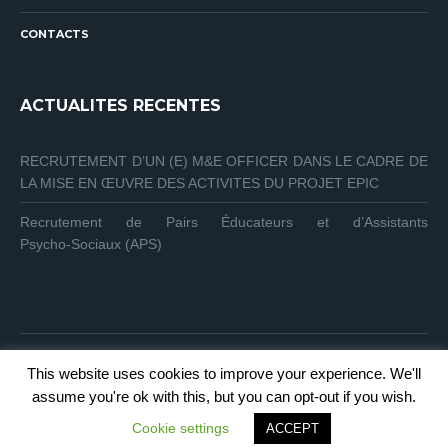
CONTACTS
ACTUALITES RECENTES
RECRUTEMENT D’UN (E) M&E OFFICER DANS LE CADRE DE
LA MISE EN ŒUVRE DES ACTIVITES DU PROJET EPIC
Recrutement de Pairs Éducateurs et d’Assistants
Psycho‑Sociaux (APS)
This website uses cookies to improve your experience. We'll
assume you're ok with this, but you can opt-out if you wish.
© 2025 Affirmative Action
|
connexion
Cookie settings
ACCEPT