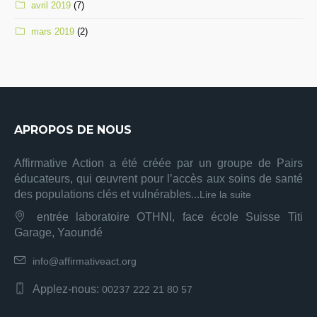
avril 2019
(7)
mars 2019
(2)
APROPOS DE NOUS
Affirmative Action a été créée par un groupe de Pairs
éducateurs, qui œuvrent pour l’accès aux soins de santé
des populations clés et vulnérables...
Lire la suite
entrée laboratoire OTHNI, face école Suisse Titi
Garage, Yaoundé
info@affirmativeact.org
Applez-nous:
00237 222 21 80 57