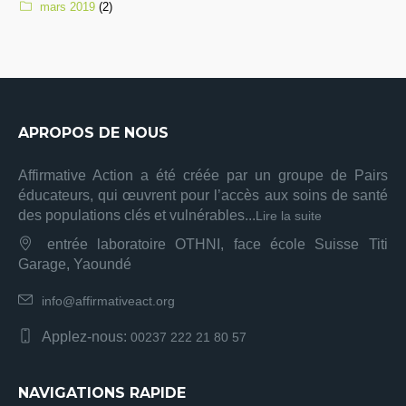
mars 2019
(2)
APROPOS DE NOUS
Affirmative Action a été créée par un groupe de Pairs
éducateurs, qui œuvrent pour l’accès aux soins de santé
des populations clés et vulnérables...
Lire la suite
entrée laboratoire OTHNI, face école Suisse Titi
Garage, Yaoundé
info@affirmativeact.org
Applez-nous:
00237 222 21 80 57
NAVIGATIONS RAPIDE