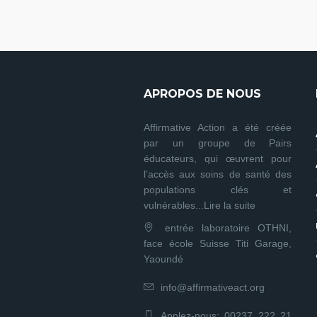
APROPOS DE NOUS
Affirmative Action a été créée
par un groupe de Pairs
éducateurs, qui œuvrent pour
l’accès aux soins de santé des
populations clés et
vulnérables...
Lire la suite
entrée laboratoire OTHNI,
face école Suisse Titi Garage,
Yaoundé
info@affirmativeact.org
Applez-nous:
00237 222 21