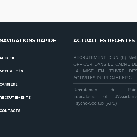
NAVIGATIONS RAPIDE
ACTUALITES RECENTES
RECRUTEMENT D’UN (E) M&
ACCUEIL
OFFICER DANS LE CADRE D
LA MISE EN ŒUVRE DE
ACTUALITÉS
ACTIVITES DU PROJET EPIC
CARRIÈRE
Recrutement de Pair
Éducateurs et d’Assistant
RECRUTEMENTS
Psycho‑Sociaux (APS)
CONTACTS