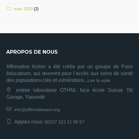
mars 2019
(2)
APROPOS DE NOUS
Affirmative Action a été créée par un groupe de Pairs
éducateurs, qui œuvrent pour l’accès aux soins de santé
des populations clés et vulnérables...
Lire la suite
entrée laboratoire OTHNI, face école Suisse Titi
Garage, Yaoundé
info@affirmativeact.org
Applez-nous:
00237 222 21 80 57