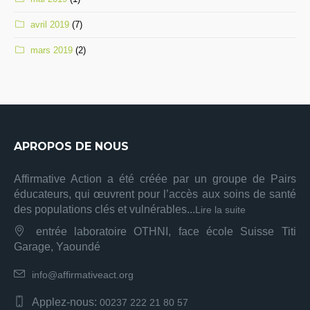
avril 2019
(7)
mars 2019
(2)
APROPOS DE NOUS
Affirmative Action a été créée par un groupe de Pairs
éducateurs, qui œuvrent pour l’accès aux soins de santé
des populations clés et vulnérables...
Lire la suite
entrée laboratoire OTHNI, face école Suisse Titi
Garage, Yaoundé
info@affirmativeact.org
Applez-nous:
00237 222 21 80 57